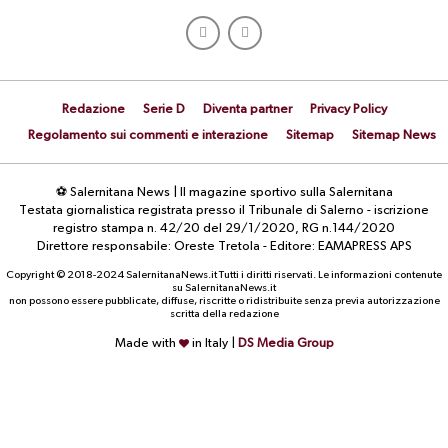
Redazione
Serie D
Diventa partner
Privacy Policy
Regolamento sui commenti e interazione
Sitemap
Sitemap News
⚽ Salernitana News | Il magazine sportivo sulla Salernitana
Testata giornalistica registrata presso il Tribunale di Salerno - iscrizione
registro stampa n. 42/20 del 29/1/2020, RG n.144/2020
Direttore responsabile: Oreste Tretola - Editore: EAMAPRESS APS
Copyright © 2018-2024 SalernitanaNews.it Tutti i diritti riservati. Le informazioni contenute
su SalernitanaNews.it
non possono essere pubblicate, diffuse, riscritte o ridistribuite senza previa autorizzazione
scritta della redazione
Made with
in Italy |
DS Media Group