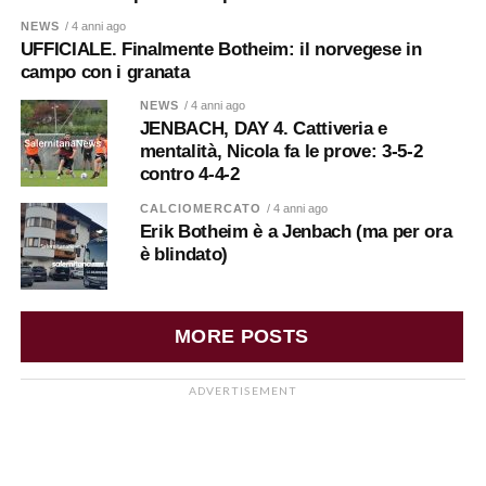
NEWS
/ 4 anni ago
UFFICIALE. Finalmente Botheim: il norvegese in
campo con i granata
NEWS
/ 4 anni ago
JENBACH, DAY 4. Cattiveria e
mentalità, Nicola fa le prove: 3-5-2
contro 4-4-2
CALCIOMERCATO
/ 4 anni ago
Erik Botheim è a Jenbach (ma per ora
è blindato)
MORE POSTS
ADVERTISEMENT