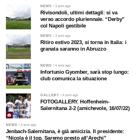
NEWS
/ 3 anni ago
Rivisondoli, ultimi dettagli: si va
verso accordo pluriennale. “Derby”
col Napoli gestibile
NEWS
/ 3 anni ago
Ritiro estivo 2023, si torna in Italia: i
granata saranno in Abruzzo
NEWS
/ 4 anni ago
Infortunio Gyomber, sarà stop lungo:
club comunica la situazione
GALLERY
/ 4 anni ago
FOTOGALLERY. Hoffenheim-
Salernitana 2-2 (amichevole, 16/07/22)
NEWS
/ 4 anni ago
Jenbach-Salernitana, è già amicizia. Il presidente:
“Nicola è il top. Saremo presto all’Arechi”