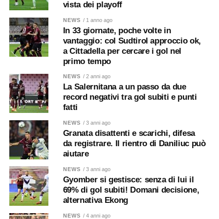
vista dei playoff
NEWS
/ 1 anno ago
In 33 giornate, poche volte in
vantaggio: col Sudtirol approccio ok,
a Cittadella per cercare i gol nel
primo tempo
NEWS
/ 2 anni ago
La Salernitana a un passo da due
record negativi tra gol subiti e punti
fatti
NEWS
/ 3 anni ago
Granata disattenti e scarichi, difesa
da registrare. Il rientro di Daniliuc può
aiutare
NEWS
/ 3 anni ago
Gyomber si gestisce: senza di lui il
69% di gol subiti! Domani decisione,
alternativa Ekong
NEWS
/ 4 anni ago