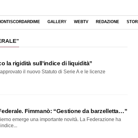
NONTISCORDARDIME
GALLERY
WEBTV
REDAZIONE
STOR
ERALE"
la rigidità sull’indice di liquidità”
 approvato il nuovo Statuto di Serie A e le licenze
s. Federale. Fimmanò: “Gestione da barzelletta…”
dierno emerge una importante novità. La Federazione ha
indice...