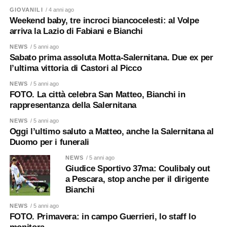
GIOVANILI
/ 4 anni ago
Weekend baby, tre incroci biancocelesti: al Volpe
arriva la Lazio di Fabiani e Bianchi
NEWS
/ 5 anni ago
Sabato prima assoluta Motta-Salernitana. Due ex per
l’ultima vittoria di Castori al Picco
NEWS
/ 5 anni ago
FOTO. La città celebra San Matteo, Bianchi in
rappresentanza della Salernitana
NEWS
/ 5 anni ago
Oggi l’ultimo saluto a Matteo, anche la Salernitana al
Duomo per i funerali
NEWS
/ 5 anni ago
Giudice Sportivo 37ma: Coulibaly out
a Pescara, stop anche per il dirigente
Bianchi
NEWS
/ 5 anni ago
FOTO. Primavera: in campo Guerrieri, lo staff lo