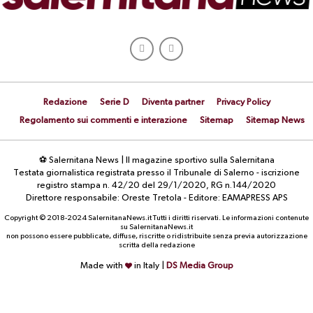
Redazione
Serie D
Diventa partner
Privacy Policy
Regolamento sui commenti e interazione
Sitemap
Sitemap News
⚽ Salernitana News | Il magazine sportivo sulla Salernitana
Testata giornalistica registrata presso il Tribunale di Salerno - iscrizione
registro stampa n. 42/20 del 29/1/2020, RG n.144/2020
Direttore responsabile: Oreste Tretola - Editore: EAMAPRESS APS
Copyright © 2018-2024 SalernitanaNews.it Tutti i diritti riservati. Le informazioni contenute
su SalernitanaNews.it
non possono essere pubblicate, diffuse, riscritte o ridistribuite senza previa autorizzazione
scritta della redazione
Made with
in Italy |
DS Media Group