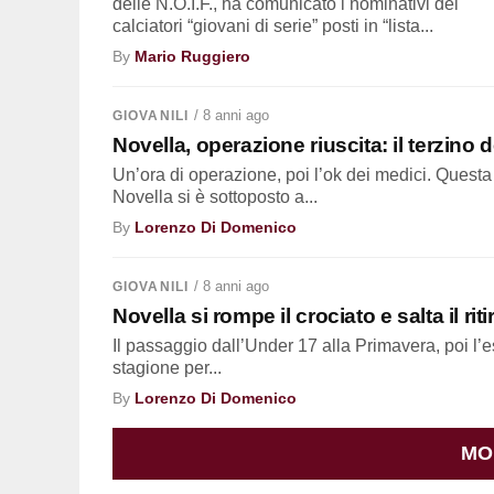
delle N.O.I.F., ha comunicato i nominativi dei
calciatori “giovani di serie” posti in “lista...
By
Mario Ruggiero
/ 8 anni ago
GIOVANILI
Novella, operazione riuscita: il terzino
Un’ora di operazione, poi l’ok dei medici. Questa
Novella si è sottoposto a...
By
Lorenzo Di Domenico
/ 8 anni ago
GIOVANILI
Novella si rompe il crociato e salta il r
Il passaggio dall’Under 17 alla Primavera, poi l’
stagione per...
By
Lorenzo Di Domenico
MO