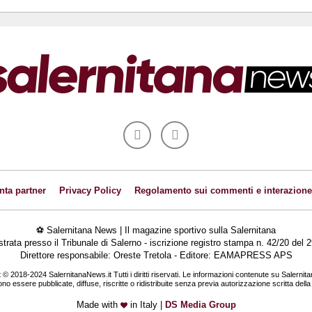
nta partner
Privacy Policy
Regolamento sui commenti e interazione
⚽ Salernitana News | Il magazine sportivo sulla Salernitana
istrata presso il Tribunale di Salerno - iscrizione registro stampa n. 42/20 de
Direttore responsabile: Oreste Tretola - Editore: EAMAPRESS APS
 © 2018-2024 SalernitanaNews.it Tutti i diritti riservati. Le informazioni contenute su Salernit
o essere pubblicate, diffuse, riscritte o ridistribuite senza previa autorizzazione scritta dell
Made with
in Italy |
DS Media Group