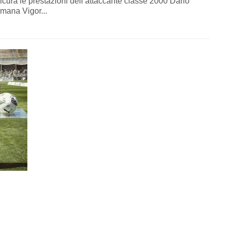
sicura le prestazioni dell’attaccante classe 2000 Dario
omana Vigor...