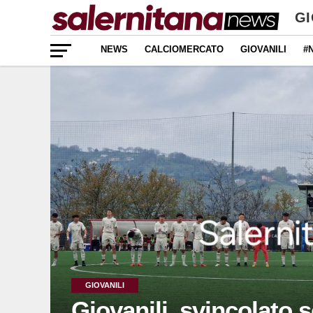
GI
NEWS
CALCIOMERCATO
GIOVANILI
#
GIOVANILI
Giovanili, svincolato