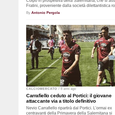
Colpo in prospettiva della Salernitana, che si as
Fratini, proveniente dalla società dilettantistica r
By
Antonio Pergola
/ 8 anni ago
CALCIOMERCATO
Carrafiello ceduto al Portici: il giovane
attaccante via a titolo definitivo
Nevio Carrafiello ripartirà dal Portici. L’ormai ex
centravanti della Primavera della Salernitana si