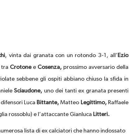
hi
, vinta dai granata con un rotondo 3-1, all’
Ezio
 tra
Crotone
e
Cosenza,
prossimo avversario della
iolate sebbene gli ospiti abbiano chiuso la sfida in
aniele
Sciaudone,
uno dei tanti ex granata presenti
 i difensori Luca
Bittante,
Matteo
Legittimo,
Raffaele
glia rossoblu) e l’attaccante Gianluca
Litteri.
numerosa lista di ex calciatori che hanno indossato