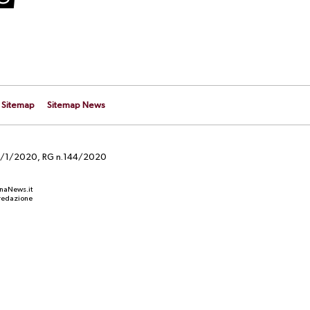
Sitemap
Sitemap News
el 29/1/2020, RG n.144/2020
anaNews.it
a redazione