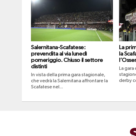
Salernitana-Scafatese:
La pri
prevendita al via lunedì
la Scaf
pomeriggio. Chiuso il settore
l’Osser
distinti
La gara 
stagione
In vista della prima gara stagionale,
derby co
che vedrà la Salernitana affrontare la
Scafatese nel...