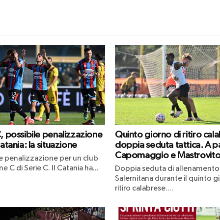
C, possibile penalizzazione
Quinto giorno di ritiro cal
Catania: la situazione
doppia seduta tattica. A p
Capomaggio e Mastrovit
le penalizzazione per un club
ne C di Serie C. Il Catania ha...
Doppia seduta di allenamento 
Salernitana durante il quinto g
ritiro calabrese....