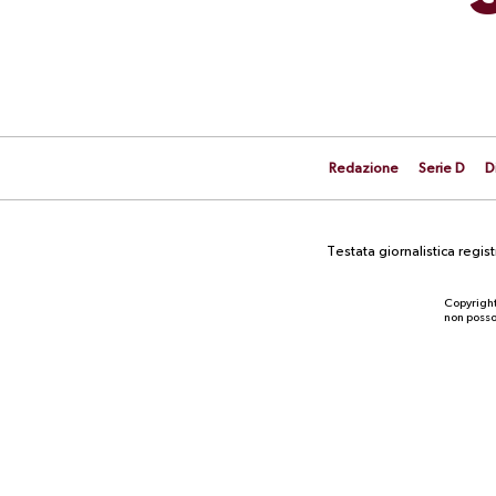
Redazione
Serie D
D
Testata giornalistica regi
Copyright
non posson