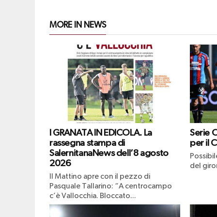
MORE IN NEWS
I GRANATA IN EDICOLA. La
Serie 
rassegna stampa di
per il 
SalernitanaNews dell’8 agosto
Possibi
2026
del giro
Il Mattino apre con il pezzo di
Pasquale Tallarino: “A centrocampo
c’è Vallocchia. Bloccato...