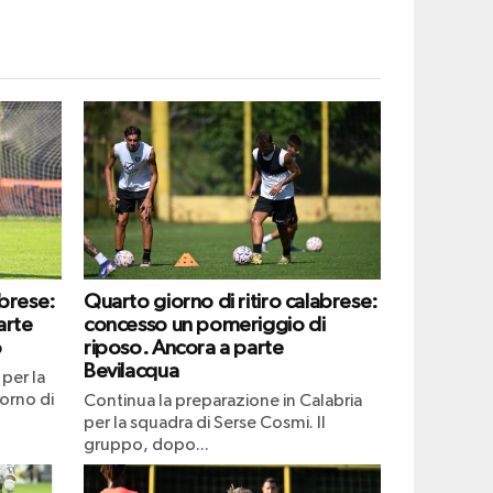
abrese:
Quarto giorno di ritiro calabrese:
arte
concesso un pomeriggio di
o
riposo. Ancora a parte
Bevilacqua
per la
iorno di
Continua la preparazione in Calabria
per la squadra di Serse Cosmi. Il
gruppo, dopo...