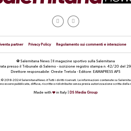
iventa partner
Privacy Policy
Regolamento sui commenti e interazione
⚽ Salernitana News | Il magazine sportivo sulla Salernitana
strata presso il Tribunale di Salerno - iscrizione registro stampa n. 42/20 d
Direttore responsabile: Oreste Tretola - Editore: EAMAPRESS APS
 © 2018-2024 SalernitanaNews.it Tutti i diritti riservati. Le informazioni contenute su Salernit
o essere pubblicate, diffuse, riscritte o ridistribuite senza previa autorizzazione scritta dell
Made with
in Italy |
DS Media Group