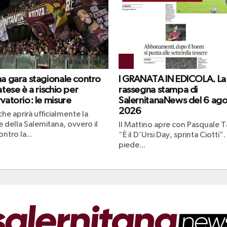
ma gara stagionale contro
I GRANATA IN EDICOLA. La
atese è a rischio per
rassegna stampa di
vatorio: le misure
SalernitanaNews del 6 ag
2026
che aprirà ufficialmente la
 della Salernitana, ovvero il
Il Mattino apre con Pasquale Ta
ntro la...
“È il D’Ursi Day, sprinta Ciotti”.
piede...