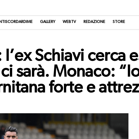
NTISCORDARDIME
GALLERY
WEBTV
REDAZIONE
STORE
l’ex Schiavi cerca 
i sarà. Monaco: “Io
rnitana forte e attre