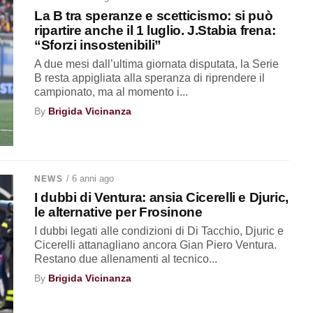
La B tra speranze e scetticismo: si può
ripartire anche il 1 luglio. J.Stabia frena:
“Sforzi insostenibili”
A due mesi dall’ultima giornata disputata, la Serie
B resta appigliata alla speranza di riprendere il
campionato, ma al momento i...
By
Brigida Vicinanza
/ 6 anni ago
NEWS
I dubbi di Ventura: ansia Cicerelli e Djuric,
le alternative per Frosinone
I dubbi legati alle condizioni di Di Tacchio, Djuric e
Cicerelli attanagliano ancora Gian Piero Ventura.
Restano due allenamenti al tecnico...
By
Brigida Vicinanza