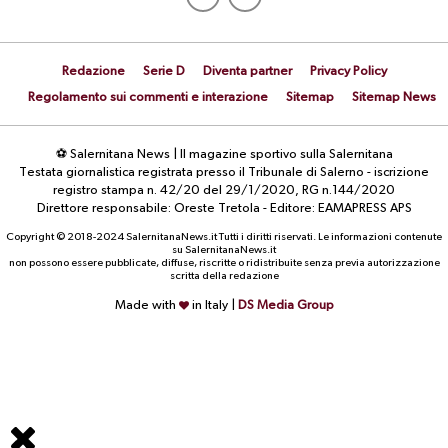
Redazione
Serie D
Diventa partner
Privacy Policy
Regolamento sui commenti e interazione
Sitemap
Sitemap News
⚽ Salernitana News | Il magazine sportivo sulla Salernitana
Testata giornalistica registrata presso il Tribunale di Salerno - iscrizione
registro stampa n. 42/20 del 29/1/2020, RG n.144/2020
Direttore responsabile: Oreste Tretola - Editore: EAMAPRESS APS
Copyright © 2018-2024 SalernitanaNews.it Tutti i diritti riservati. Le informazioni contenute
su SalernitanaNews.it
non possono essere pubblicate, diffuse, riscritte o ridistribuite senza previa autorizzazione
scritta della redazione
Made with
in Italy |
DS Media Group