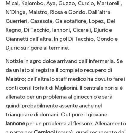
Micai, Kalombo, Aya, Guzzo, Curcio, Martorelli,
N’Dinga, Maistro, Riosa e Gondo. Dall’altra
Guerrieri, Casasola, Galeotafiore, Lopez, Del
Regno, Di Tacchio, Iannoni, Cicereli, Djuric e
Giannetti dall’altra. In gol Di Tacchio, Gondo e
Djuric su rigore al termine.
Notizie in agro dolce arrivano dall’infermeria. Se
da un lato si registra il completo recupero di
Maistro
; dall’altra lo staff medico ha dovuto fare i
conti con il forfait di
Migliorini
. Il centrale non si è
allenato per un problema al ginocchio e sarà
quindi probabilmente assente anche nel
triangolare di domani. Out pure il giovane
Iannone
per un problema al flessore. Allenamento
a parte per
Cernigoi
(corsa), quasi recuperato dal