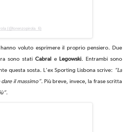
rola (@lorenzopirola_6)
 – hanno voluto esprimere il proprio pensiero. Due
ara sono stati
Cabral
e
Legowski
. Entrambi sono
nte questa sosta. L’ex Sporting Lisbona scrive:
“La
 dare il massimo”
. Più breve, invece, la frase scritta
iù”
.