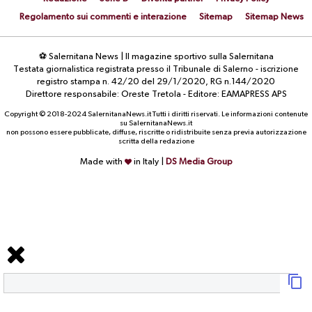
Regolamento sui commenti e interazione
Sitemap
Sitemap News
⚽ Salernitana News | Il magazine sportivo sulla Salernitana
Testata giornalistica registrata presso il Tribunale di Salerno - iscrizione
registro stampa n. 42/20 del 29/1/2020, RG n.144/2020
Direttore responsabile: Oreste Tretola - Editore: EAMAPRESS APS
Copyright © 2018-2024 SalernitanaNews.it Tutti i diritti riservati. Le informazioni contenute
su SalernitanaNews.it
non possono essere pubblicate, diffuse, riscritte o ridistribuite senza previa autorizzazione
scritta della redazione
Made with
in Italy |
DS Media Group