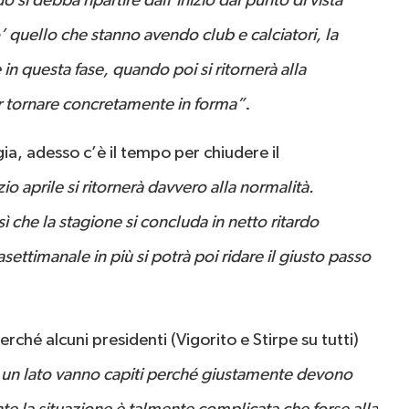
o si debba ripartire dall’inizio dal punto di vista
’ quello che stanno avendo club e calciatori, la
in questa fase, quando poi si ritornerà alla
r tornare concretamente in forma”
.
gia, adesso c’è il tempo per chiudere il
io aprile si ritornerà davvero alla normalità.
ì che la stagione si concluda in netto ritardo
settimanale in più si potrà poi ridare il giusto passo
ché alcuni presidenti (Vigorito e Stirpe su tutti)
 un lato vanno capiti perché giustamente devono