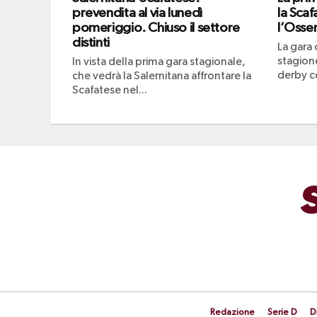
prevendita al via lunedì
la Scaf
pomeriggio. Chiuso il settore
l’Osser
distinti
La gara 
stagione
In vista della prima gara stagionale,
derby co
che vedrà la Salernitana affrontare la
Scafatese nel...
Redazione
Serie D
D