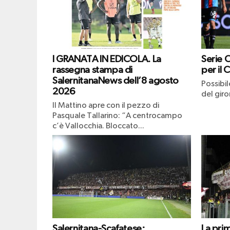
I GRANATA IN EDICOLA. La
Serie 
rassegna stampa di
per il 
SalernitanaNews dell’8 agosto
Possibi
2026
del giro
Il Mattino apre con il pezzo di
Pasquale Tallarino: “A centrocampo
c’è Vallocchia. Bloccato...
Salernitana-Scafatese:
La pri