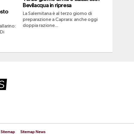
Bevilacqua in ripresa
osto
La Salernitana è al terzo giorno di
preparazione a Caprara: anche oggi
doppia razione...
llarino:
 Di
Sitemap
Sitemap News