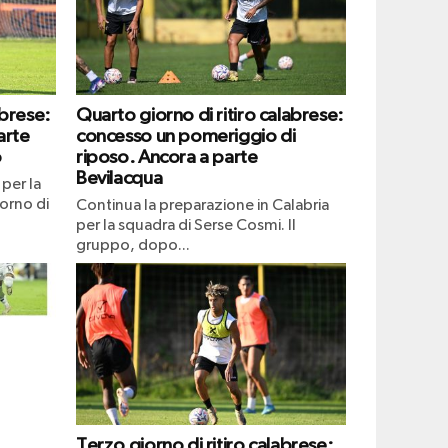
abrese:
Quarto giorno di ritiro calabrese:
arte
concesso un pomeriggio di
o
riposo. Ancora a parte
Bevilacqua
per la
iorno di
Continua la preparazione in Calabria
per la squadra di Serse Cosmi. Il
gruppo, dopo...
Terzo giorno di ritiro calabrese: