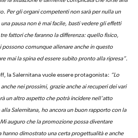
nte la situazione è talmente complicata che forse alla
o. Per gli organi competenti non sarà per nulla un
a pausa non è mai facile, basti vedere gli effetti
tre fattori che faranno la differenza: quello fisico,
e si possono comunque allenare anche in questo
e mai la spina ed essere subito pronto alla ripresa”.
off, la Salernitana vuole essere protagonista:
“Lo
 anche nei prossimi, grazie anche ai recuperi dei vari
 un altro aspetto che potrà incidere nell’atto
alla Salernitana, ho ancora un buon rapporto con la
e. Mi auguro che la promozione possa diventare
rsa hanno dimostrato una certa progettualità e anche