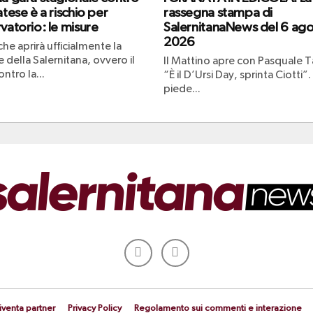
atese è a rischio per
rassegna stampa di
vatorio: le misure
SalernitanaNews del 6 ag
2026
che aprirà ufficialmente la
 della Salernitana, ovvero il
Il Mattino apre con Pasquale Ta
ntro la...
“È il D’Ursi Day, sprinta Ciotti”.
piede...
iventa partner
Privacy Policy
Regolamento sui commenti e interazione