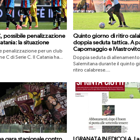
C, possibile penalizzazione
Quinto giorno di ritiro cal
Catania: la situazione
doppia seduta tattica. A p
Capomaggio e Mastrovit
le penalizzazione per un club
ne C di Serie C. Il Catania ha...
Doppia seduta di allenamento 
Salernitana durante il quinto g
ritiro calabrese....
ma gara stagionale contro
I GRANATA IN EDICOLA. La