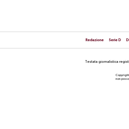
Redazione
Serie D
D
Testata giornalistica regi
Copyright
non posson
NEWS
La prima gara stagionale contro la
Scafatese è a rischio per