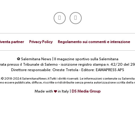
iventa partner
Privacy Policy
Regolamento sui commenti e interazione
⚽ Salernitana News | Il magazine sportivo sulla Salernitana
strata presso il Tribunale di Salerno - iscrizione registro stampa n. 42/20 d
Direttore responsabile: Oreste Tretola - Editore: EAMAPRESS APS
 © 2018-2024 SalernitanaNews.it Tutti i diritti riservati. Le informazioni contenute su Salernit
o essere pubblicate, diffuse, riscritte o ridistribuite senza previa autorizzazione scritta dell
Made with
in Italy |
DS Media Group
CALCIOMERCATO
CALCIOMERCATO
Capuano in pole per la difesa.
Mercato in uscita: due 
Proposto il catanese Di Gennaro
Varone