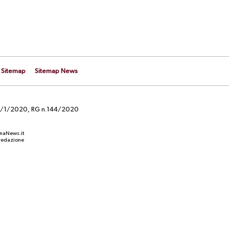
Sitemap
Sitemap News
el 29/1/2020, RG n.144/2020
anaNews.it
a redazione
CALCIOMERCATO
squadre per
Quirini e Carriero, fatta per il
passaggio al Perugia: la situazione