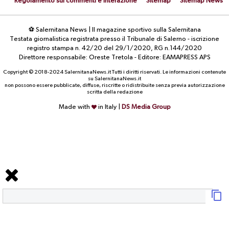
Regolamento sui commenti e interazione
Sitemap
Sitemap News
⚽ Salernitana News | Il magazine sportivo sulla Salernitana
Testata giornalistica registrata presso il Tribunale di Salerno - iscrizione
registro stampa n. 42/20 del 29/1/2020, RG n.144/2020
Direttore responsabile: Oreste Tretola - Editore: EAMAPRESS APS
Copyright © 2018-2024 SalernitanaNews.it Tutti i diritti riservati. Le informazioni contenute
su SalernitanaNews.it
non possono essere pubblicate, diffuse, riscritte o ridistribuite senza previa autorizzazione
scritta della redazione
Made with
in Italy |
DS Media Group