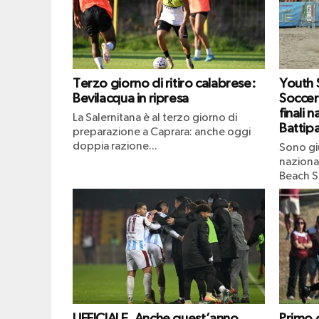
Terzo giorno di ritiro calabrese:
Youth
Bevilacqua in ripresa
Soccer
finali n
La Salernitana è al terzo giorno di
Battipa
preparazione a Caprara: anche oggi
doppia razione...
Sono giu
naziona
Beach S
UFFICIALE. Anche quest’anno,
Primo g