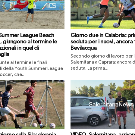
 Summer League Beach
Giorno due in Calabria: pr
, giungono al termine le
seduta per i nuovi, ancora
azionali in quel di
Bevilacqua
glia
Secondo giorno di lavoro per l
Salernitana a Caprara: ancora 
nte al termine le finali
seduta. La prima...
li della Youth Summer League
occer, che...
iorno sulla Sila: doppia
VIDEO. Salernitana, arrivan