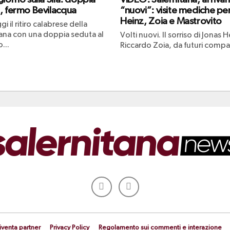
, fermo Bevilacqua
“nuovi”: visite mediche pe
Heinz, Zoia e Mastrovito
gi il ritiro calabrese della
tana con una doppia seduta al
Volti nuovi. Il sorriso di Jonas H
...
Riccardo Zoia, da futuri compag
iventa partner
Privacy Policy
Regolamento sui commenti e interazione