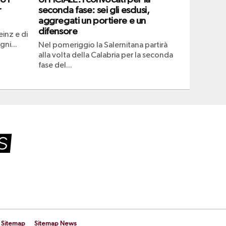
r
seconda fase: sei gli esclusi,
aggregati un portiere e un
difensore
einz e di
ni...
Nel pomeriggio la Salernitana partirà
alla volta della Calabria per la seconda
fase del...
Sitemap
Sitemap News