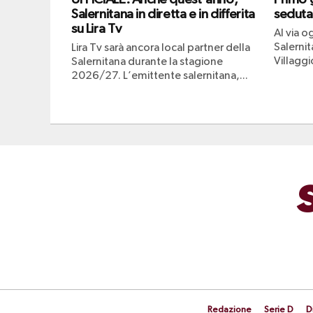
Salernitana in diretta e in differita
seduta
su Lira Tv
Al via og
Salerni
Lira Tv sarà ancora local partner della
Villaggio
Salernitana durante la stagione
2026/27. L’emittente salernitana,...
Redazione
Serie D
D