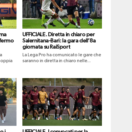
ima
UFFICIALE. Diretta in chiaro per
 fermo
Salernitana-Bari: la gara dell’8a
giornata su RaiSport
a
La Lega Pro ha comunicato le gare che
doppia
saranno in diretta in chiaro nelle...
o i
UFFICIALE. I convocati per la