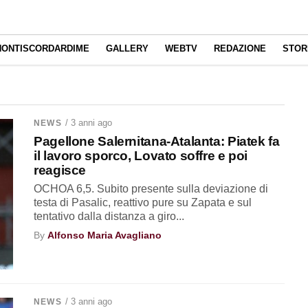
NONTISCORDARDIME
GALLERY
WEBTV
REDAZIONE
STOR
/ 3 anni ago
NEWS
Pagellone Salernitana-Atalanta: Piatek fa
il lavoro sporco, Lovato soffre e poi
reagisce
OCHOA 6,5. Subito presente sulla deviazione di
testa di Pasalic, reattivo pure su Zapata e sul
tentativo dalla distanza a giro...
By
Alfonso Maria Avagliano
/ 3 anni ago
NEWS