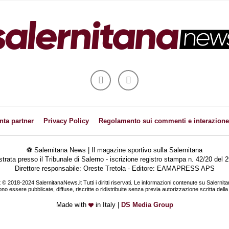
nta partner
Privacy Policy
Regolamento sui commenti e interazione
⚽ Salernitana News | Il magazine sportivo sulla Salernitana
istrata presso il Tribunale di Salerno - iscrizione registro stampa n. 42/20 de
Direttore responsabile: Oreste Tretola - Editore: EAMAPRESS APS
 © 2018-2024 SalernitanaNews.it Tutti i diritti riservati. Le informazioni contenute su Salernit
o essere pubblicate, diffuse, riscritte o ridistribuite senza previa autorizzazione scritta dell
Made with
in Italy |
DS Media Group