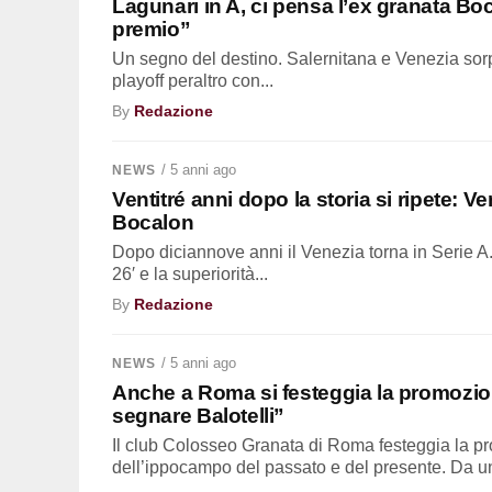
Lagunari in A, ci pensa l’ex granata Boc
premio”
Un segno del destino. Salernitana e Venezia sorpre
playoff peraltro con...
By
Redazione
/ 5 anni ago
NEWS
Ventitré anni dopo la storia si ripete: Ve
Bocalon
Dopo diciannove anni il Venezia torna in Serie A. 
26′ e la superiorità...
By
Redazione
/ 5 anni ago
NEWS
Anche a Roma si festeggia la promozio
segnare Balotelli”
Il club Colosseo Granata di Roma festeggia la p
dell’ippocampo del passato e del presente. Da un