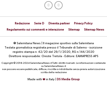
Redazione
Serie D
Diventa partner
Privacy Policy
Regolamento sui commenti e interazione
Sitemap
Sitemap News
⚽ Salernitana News | Il magazine sportivo sulla Salernitana
Testata giornalistica registrata presso il Tribunale di Salerno - iscrizione
registro stampa n. 42/20 del 29/1/2020, RG n.144/2020
Direttore responsabile: Oreste Tretola - Editore: EAMAPRESS APS
Copyright © 2018-2024 SalernitanaNews.it Tutti i diritti riservati. Le informazioni contenute
su SalernitanaNews.it
non possono essere pubblicate, diffuse, riscritte o ridistribuite senza previa autorizzazione
scritta della redazione
Made with
in Italy |
DS Media Group