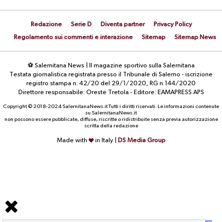
Redazione
Serie D
Diventa partner
Privacy Policy
Regolamento sui commenti e interazione
Sitemap
Sitemap News
⚽ Salernitana News | Il magazine sportivo sulla Salernitana
Testata giornalistica registrata presso il Tribunale di Salerno - iscrizione
registro stampa n. 42/20 del 29/1/2020, RG n.144/2020
Direttore responsabile: Oreste Tretola - Editore: EAMAPRESS APS
Copyright © 2018-2024 SalernitanaNews.it Tutti i diritti riservati. Le informazioni contenute
su SalernitanaNews.it
non possono essere pubblicate, diffuse, riscritte o ridistribuite senza previa autorizzazione
scritta della redazione
Made with
in Italy |
DS Media Group