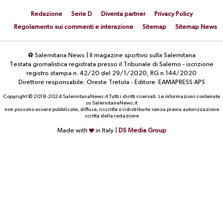
Redazione
Serie D
Diventa partner
Privacy Policy
Regolamento sui commenti e interazione
Sitemap
Sitemap News
⚽ Salernitana News | Il magazine sportivo sulla Salernitana
Testata giornalistica registrata presso il Tribunale di Salerno - iscrizione
registro stampa n. 42/20 del 29/1/2020, RG n.144/2020
Direttore responsabile: Oreste Tretola - Editore: EAMAPRESS APS
Copyright © 2018-2024 SalernitanaNews.it Tutti i diritti riservati. Le informazioni contenute
su SalernitanaNews.it
non possono essere pubblicate, diffuse, riscritte o ridistribuite senza previa autorizzazione
scritta della redazione
Made with
in Italy |
DS Media Group