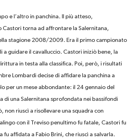
o e l’altro in panchina. Il più atteso,
 Castori torna ad affrontare la Salernitana,
nella stagione 2008/2009. Era il primo campionato
 a guidare il cavalluccio. Castori iniziò bene, la
tura in testa alla classifica. Poi, però, i risultati
mbre Lombardi decise di affidare la panchina a
olo per un mese abbondante: il 24 gennaio del
da di una Salernitana sprofondata nei bassifondi
rò, non riuscì a risollevare una squadra con
alingo con il Treviso penultimo fu fatale, Castori fu
fu affidata a Fabio Brini, che riuscì a salvarla.