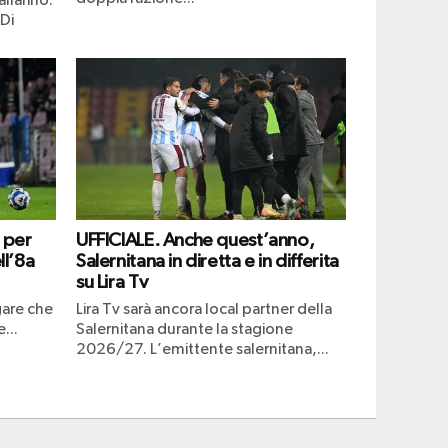
llarino:
 Di
o per
UFFICIALE. Anche quest’anno,
ll’8a
Salernitana in diretta e in differita
su Lira Tv
gare che
Lira Tv sarà ancora local partner della
...
Salernitana durante la stagione
2026/27. L’emittente salernitana,...