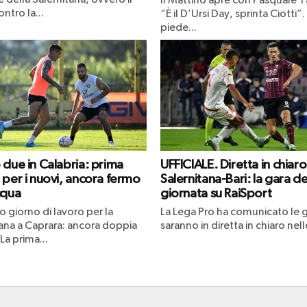
Il Mattino apre con Pasquale Ta
ntro la...
“È il D’Ursi Day, sprinta Ciotti”.
piede...
 due in Calabria: prima
UFFICIALE. Diretta in chiar
 per i nuovi, ancora fermo
Salernitana-Bari: la gara de
cqua
giornata su RaiSport
 giorno di lavoro per la
La Lega Pro ha comunicato le 
tana a Caprara: ancora doppia
saranno in diretta in chiaro nelle
La prima...