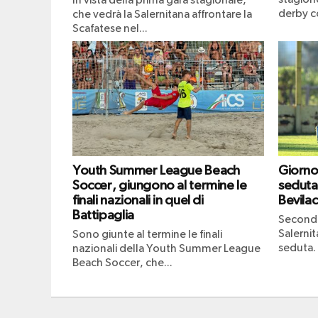
In vista della prima gara stagionale,
derby co
che vedrà la Salernitana affrontare la
Scafatese nel...
Youth Summer League Beach
Giorno
Soccer, giungono al termine le
seduta
finali nazionali in quel di
Bevila
Battipaglia
Secondo
Salerni
Sono giunte al termine le finali
seduta. 
nazionali della Youth Summer League
Beach Soccer, che...