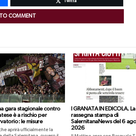
Twitta
 TO COMMENT
ma gara stagionale contro
I GRANATA IN EDICOLA. La
atese è a rischio per
rassegna stampa di
vatorio: le misure
SalernitanaNews del 6 ag
2026
che aprirà ufficialmente la
 della Salernitana, ovvero il