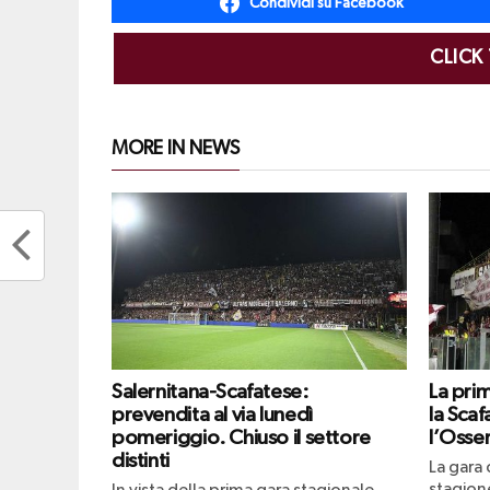
Condividi su Facebook
CLICK
MORE IN NEWS
Salernitana-Scafatese:
La pri
prevendita al via lunedì
la Scaf
pomeriggio. Chiuso il settore
l’Osser
distinti
La gara 
stagione