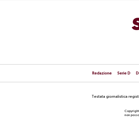
Redazione
Serie D
D
Testata giornalistica regi
Copyright
non posson