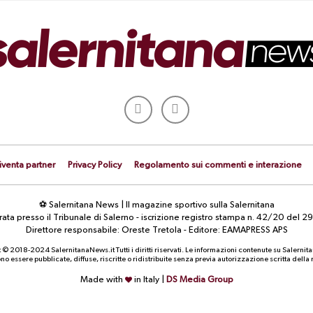
iventa partner
Privacy Policy
Regolamento sui commenti e interazione
⚽ Salernitana News | Il magazine sportivo sulla Salernitana
strata presso il Tribunale di Salerno - iscrizione registro stampa n. 42/20 d
Direttore responsabile: Oreste Tretola - Editore: EAMAPRESS APS
 © 2018-2024 SalernitanaNews.it Tutti i diritti riservati. Le informazioni contenute su Salernit
o essere pubblicate, diffuse, riscritte o ridistribuite senza previa autorizzazione scritta dell
Made with
in Italy |
DS Media Group