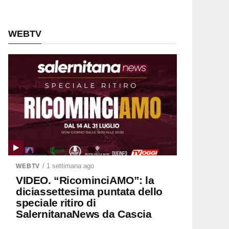
WEBTV
/ 1 settimana ago
WEBTV
VIDEO. “RicominciAMO”: la
diciassettesima puntata dello
speciale ritiro di
SalernitanaNews da Cascia