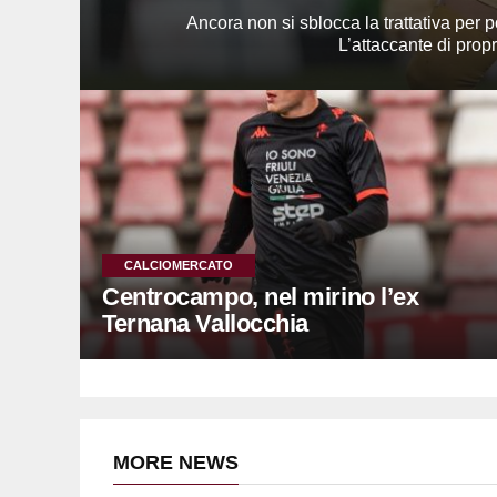
Ancora non si sblocca la trattativa per 
L’attaccante di propr
CALCIOMERCATO
Centrocampo, nel mirino l’ex
Ternana Vallocchia
MORE NEWS