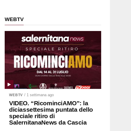
WEBTV
/ 1 settimana ago
WEBTV
VIDEO. “RicominciAMO”: la
diciassettesima puntata dello
speciale ritiro di
SalernitanaNews da Cascia