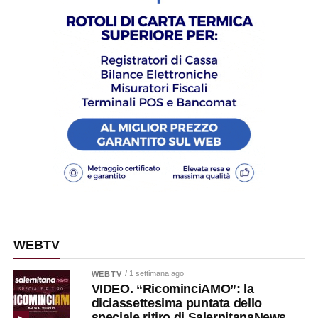
WEBTV
/ 1 settimana ago
WEBTV
VIDEO. “RicominciAMO”: la
diciassettesima puntata dello
speciale ritiro di SalernitanaNews