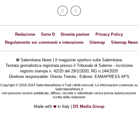
Redazione
Serie D
Diventa partner
Privacy Policy
Regolamento sui commenti e interazione
Sitemap
Sitemap News
⚽ Salernitana News | Il magazine sportivo sulla Salernitana
Testata giornalistica registrata presso il Tribunale di Salerno - iscrizione
registro stampa n. 42/20 del 29/1/2020, RG n.144/2020
Direttore responsabile: Oreste Tretola - Editore: EAMAPRESS APS
Copyright © 2018-2024 SalernitanaNews.it Tutti i diritti riservati. Le informazioni contenute su
SalernitanaNews.it
non possono essere pubblicate, diffuse, riscritte o ridistribuite senza previa autorizzazione
scritta della redazione
Made with
in Italy |
DS Media Group