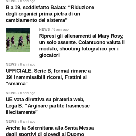
NEWS
/ 8 anni ago
B a 19, soddisfatto Balata: “Riduzione
degli organici prima pietra di un
cambiamento del sistema”
NEWS
/ 8 anni ago
Ripresi gli allenamenti al Mary Rosy,
un solo assente. Colantuono valuta il
modulo, shooting fotografico per i
giocatori
NEWS
/ 8 anni ago
UFFICIALE. Serie B, format rimane a
19! Inammissibili ricorsi, Frattini si
“smarca”
NEWS
/ 8 anni ago
UE vota direttiva su pirateria web,
Lega B: “Arginare partite trasmesse
illecitamente”
NEWS
/ 8 anni ago
Anche la Salernitana alla Santa Messa
degli sportivi di giovedì al Duomo