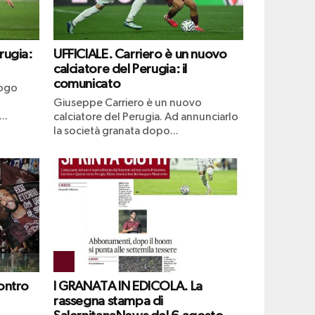
rugia:
UFFICIALE. Carriero è un nuovo
calciatore del Perugia: il
comunicato
uogo
Giuseppe Carriero è un nuovo
..
calciatore del Perugia. Ad annunciarlo
la società granata dopo...
ontro
I GRANATA IN EDICOLA. La
rassegna stampa di