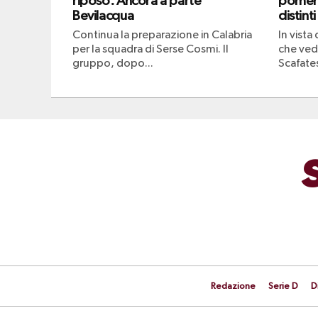
riposo. Ancora a parte
pomeri
Bevilacqua
distinti
Continua la preparazione in Calabria
In vista
per la squadra di Serse Cosmi. Il
che vedr
gruppo, dopo...
Scafates
Redazione
Serie D
D