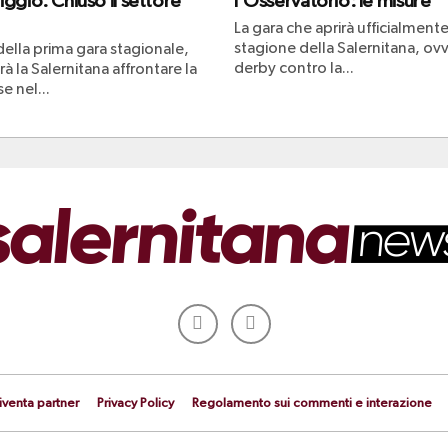
ggio. Chiuso il settore
l’Osservatorio: le misure
La gara che aprirà ufficialmente
stagione della Salernitana, ovv
 della prima gara stagionale,
derby contro la...
à la Salernitana affrontare la
e nel...
iventa partner
Privacy Policy
Regolamento sui commenti e interazione