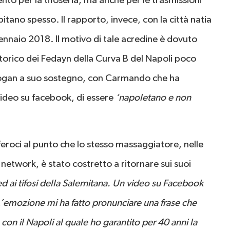
nto per la tifoseria, ma anche per le trasmissioni
pitano spesso. Il rapporto, invece, con la città natia
e gennaio 2018. Il motivo di tale acredine è dovuto
storico dei Fedayn della Curva B del Napoli poco
 slogan a suo sostegno, con Carmando che ha
video su facebook, di essere
‘napoletano e non
feroci al punto che lo stesso massaggiatore, nelle
 network, è stato costretto a ritornare sui suoi
ed ai tifosi della Salernitana. Un video su Facebook
. L’emozione mi ha fatto pronunciare una frase che
con il Napoli al quale ho garantito per 40 anni la