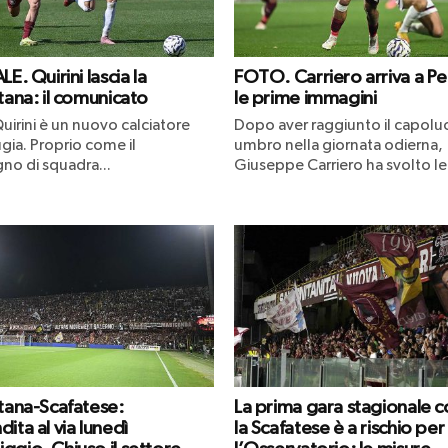
LE. Quirini lascia la
FOTO. Carriero arriva a Pe
tana: il comunicato
le prime immagini
uirini è un nuovo calciatore
Dopo aver raggiunto il capol
gia. Proprio come il
umbro nella giornata odierna,
o di squadra...
Giuseppe Carriero ha svolto le.
itana-Scafatese:
La prima gara stagionale c
ita al via lunedì
la Scafatese è a rischio per