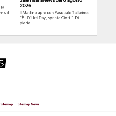
SalernitanaNews del 6 agosto
2026
 la
ero il
Il Mattino apre con Pasquale Tallarino:
“È il D’Ursi Day, sprinta Ciotti”. Di
piede...
Sitemap
Sitemap News