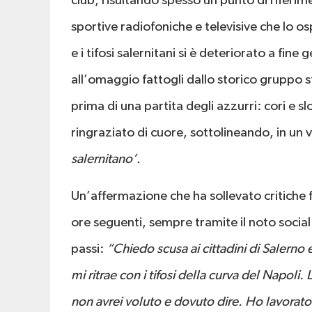
club, risultando spesso un punto di riferime
sportive radiofoniche e televisive che lo os
e i tifosi salernitani si è deteriorato a fin
all’omaggio fattogli dallo storico gruppo 
prima di una partita degli azzurri: cori e
ringraziato di cuore, sottolineando, in un 
salernitano’.
Un’affermazione che ha sollevato critiche 
ore seguenti, sempre tramite il noto social
passi:
“Chiedo scusa ai cittadini di Salerno 
mi ritrae con i tifosi della curva del Napoli
non avrei voluto e dovuto dire. Ho lavorato 