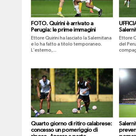
FOTO. Quirini è arrivato a
UFFICIA
Perugia: le prime immagini
Salerni
Ettore Quirini ha lasciato la Salernitana
Ettore Q
e lo ha fatto a titolo temporaneo.
del Peru
L’esterno,...
compagn
Quarto giorno di ritiro calabrese:
Salern
concesso un pomeriggio di
prevend