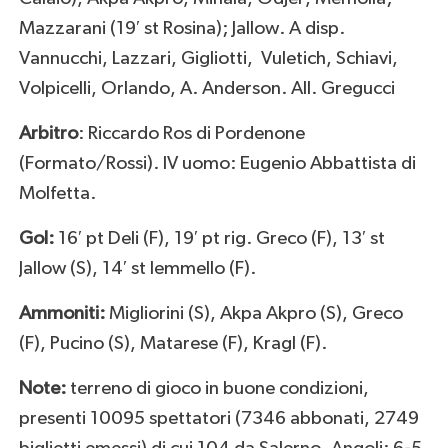
Mazzarani (19′ st Rosina); Jallow. A disp.
Vannucchi, Lazzari, Gigliotti, Vuletich, Schiavi,
Volpicelli, Orlando, A. Anderson. All. Gregucci
Arbitro
: Riccardo Ros di Pordenone
(Formato/Rossi). IV uomo: Eugenio Abbattista di
Molfetta.
Gol:
16′ pt Deli (F), 19′ pt rig. Greco (F), 13′ st
Jallow (S), 14′ st Iemmello (F).
Ammoniti:
Migliorini (S), Akpa Akpro (S), Greco
(F), Pucino (S), Matarese (F), Kragl (F).
Note:
terreno di gioco in buone condizioni,
presenti 10095 spettatori (7346 abbonati, 2749