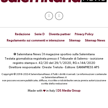
Redazione
Serie D
Diventa partner
Privacy Policy
Regolamento sui commenti e interazione
Sitemap
Sitemap News
⚽ Salernitana News | Il magazine sportivo sulla Salernitana
Testata giornalistica registrata presso il Tribunale di Salerno - iscrizione
registro stampa n. 42/20 del 29/1/2020, RG n.144/2020
Direttore responsabile: Oreste Tretola - Editore: EAMAPRESS APS
Copyright © 2018-2024 SalernitanaNews.it Tutti i diritti riservati. Le informazioni contenute
su SalernitanaNews.it
non possono essere pubblicate, diffuse, riscritte o ridistribuite senza previa autorizzazione
scritta della redazione
Made with
in Italy |
DS Media Group