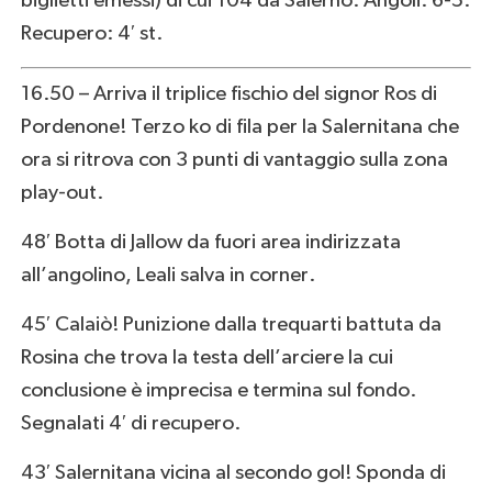
biglietti emessi) di cui 104 da Salerno. Angoli: 6-5.
Recupero: 4′ st.
16.50 – Arriva il triplice fischio del signor Ros di
Pordenone! Terzo ko di fila per la Salernitana che
ora si ritrova con 3 punti di vantaggio sulla zona
play-out.
48′ Botta di Jallow da fuori area indirizzata
all’angolino, Leali salva in corner.
45′ Calaiò! Punizione dalla trequarti battuta da
Rosina che trova la testa dell’arciere la cui
conclusione è imprecisa e termina sul fondo.
Segnalati 4′ di recupero.
43′ Salernitana vicina al secondo gol! Sponda di