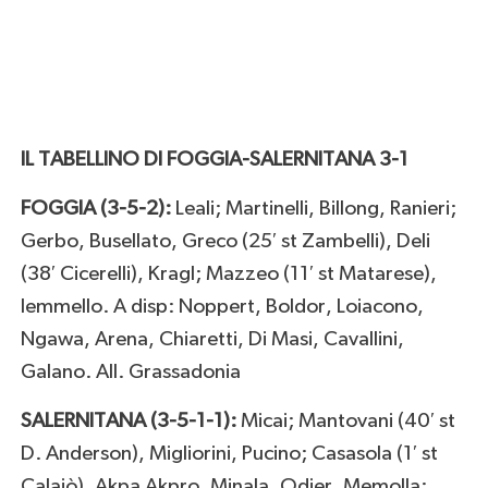
IL TABELLINO DI FOGGIA-SALERNITANA 3-1
FOGGIA (3-5-2):
Leali; Martinelli, Billong, Ranieri;
Gerbo, Busellato, Greco (25′ st Zambelli), Deli
(38′ Cicerelli), Kragl; Mazzeo (11′ st Matarese),
Iemmello. A disp: Noppert, Boldor, Loiacono,
Ngawa, Arena, Chiaretti, Di Masi, Cavallini,
Galano. All. Grassadonia
SALERNITANA (3-5-1-1):
Micai; Mantovani (40′ st
D. Anderson), Migliorini, Pucino; Casasola (1′ st
Calaiò), Akpa Akpro, Minala, Odjer, Memolla;