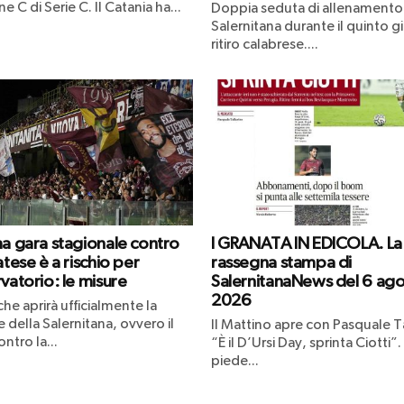
ne C di Serie C. Il Catania ha...
Doppia seduta di allenamento 
Salernitana durante il quinto g
ritiro calabrese....
ma gara stagionale contro
I GRANATA IN EDICOLA. La
atese è a rischio per
rassegna stampa di
vatorio: le misure
SalernitanaNews del 6 ag
2026
che aprirà ufficialmente la
 della Salernitana, ovvero il
Il Mattino apre con Pasquale Ta
ntro la...
“È il D’Ursi Day, sprinta Ciotti”.
piede...