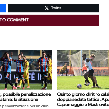
Twitta
 TO COMMENT
C, possibile penalizzazione
Quinto giorno di ritiro cal
Catania: la situazione
doppia seduta tattica. A p
Capomaggio e Mastrovit
le penalizzazione per un club