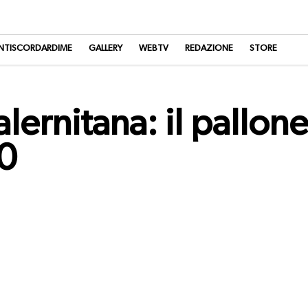
NTISCORDARDIME
GALLERY
WEBTV
REDAZIONE
STORE
ernitana: il pallon
80