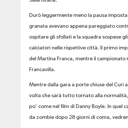
Salernitana.
Durò leggermente meno la pausa imposta d
granata avevano appena pareggiato contro l
ospitare gli sfollati e la squadra sospese gl
calciatori nelle rispettive città. Il primo i
del Martina Franca, mentre il campionato r
Francavilla.
Mentre dalla gara a porte chiuse del Curi a
volta che sarà tutto tornato alla normalità,
po’ come nel film di Danny Boyle. In quel ca
da zombie dopo 28 giorni di coma, vedremo 