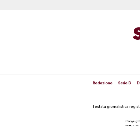
Redazione
Serie D
D
Testata giornalistica regi
Copyright
non posson