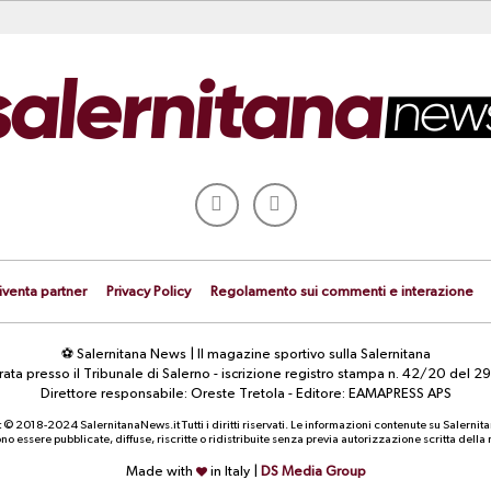
iventa partner
Privacy Policy
Regolamento sui commenti e interazione
⚽ Salernitana News | Il magazine sportivo sulla Salernitana
strata presso il Tribunale di Salerno - iscrizione registro stampa n. 42/20 d
Direttore responsabile: Oreste Tretola - Editore: EAMAPRESS APS
 © 2018-2024 SalernitanaNews.it Tutti i diritti riservati. Le informazioni contenute su Salernit
o essere pubblicate, diffuse, riscritte o ridistribuite senza previa autorizzazione scritta dell
Made with
in Italy |
DS Media Group