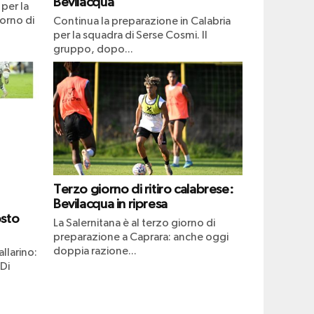
Bevilacqua
per la
iorno di
Continua la preparazione in Calabria
per la squadra di Serse Cosmi. Il
gruppo, dopo...
Terzo giorno di ritiro calabrese:
Bevilacqua in ripresa
osto
La Salernitana è al terzo giorno di
preparazione a Caprara: anche oggi
doppia razione...
llarino:
 Di