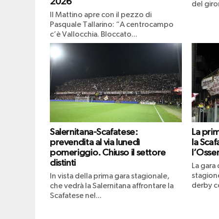
2026
del giro
Il Mattino apre con il pezzo di
Pasquale Tallarino: “A centrocampo
c’è Vallocchia. Bloccato...
Salernitana-Scafatese:
La pri
prevendita al via lunedì
la Scaf
pomeriggio. Chiuso il settore
l’Osser
distinti
La gara 
stagione
In vista della prima gara stagionale,
derby co
che vedrà la Salernitana affrontare la
Scafatese nel...