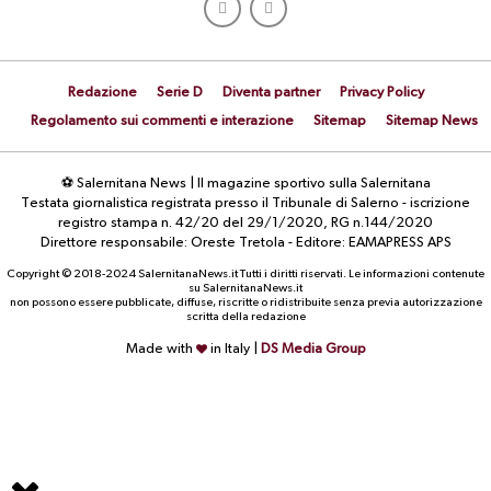
Redazione
Serie D
Diventa partner
Privacy Policy
Regolamento sui commenti e interazione
Sitemap
Sitemap News
⚽ Salernitana News | Il magazine sportivo sulla Salernitana
Testata giornalistica registrata presso il Tribunale di Salerno - iscrizione
registro stampa n. 42/20 del 29/1/2020, RG n.144/2020
Direttore responsabile: Oreste Tretola - Editore: EAMAPRESS APS
Copyright © 2018-2024 SalernitanaNews.it Tutti i diritti riservati. Le informazioni contenute
su SalernitanaNews.it
non possono essere pubblicate, diffuse, riscritte o ridistribuite senza previa autorizzazione
scritta della redazione
Made with
in Italy |
DS Media Group