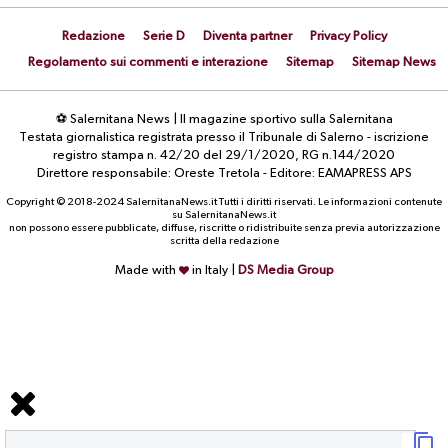
Redazione
Serie D
Diventa partner
Privacy Policy
Regolamento sui commenti e interazione
Sitemap
Sitemap News
⚽ Salernitana News | Il magazine sportivo sulla Salernitana
Testata giornalistica registrata presso il Tribunale di Salerno - iscrizione
registro stampa n. 42/20 del 29/1/2020, RG n.144/2020
Direttore responsabile: Oreste Tretola - Editore: EAMAPRESS APS
Copyright © 2018-2024 SalernitanaNews.it Tutti i diritti riservati. Le informazioni contenute
su SalernitanaNews.it
non possono essere pubblicate, diffuse, riscritte o ridistribuite senza previa autorizzazione
scritta della redazione
Made with
in Italy |
DS Media Group