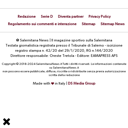
Redazione
Serie D
Diventa partner
Privacy Policy
Regolamento sui commenti e interazione
Sitemap
Sitemap News
⚽ Salernitana News | Il magazine sportivo sulla Salernitana
Testata giornalistica registrata presso il Tribunale di Salerno - iscrizione
registro stampa n. 42/20 del 29/1/2020, RG n.144/2020
Direttore responsabile: Oreste Tretola - Editore: EAMAPRESS APS
Copyright © 2018-2024 SalernitanaNews.it Tutti i diritti riservati. Le informazioni contenute
su SalernitanaNews.it
non possono essere pubblicate, diffuse, riscritte o ridistribuite senza previa autorizzazione
scritta della redazione
Made with
in Italy |
DS Media Group