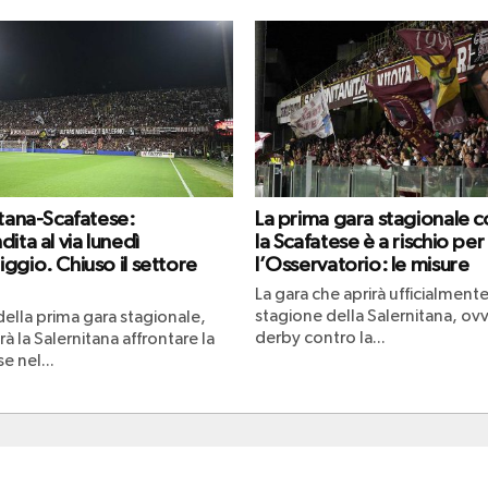
itana-Scafatese:
La prima gara stagionale c
ita al via lunedì
la Scafatese è a rischio per
ggio. Chiuso il settore
l’Osservatorio: le misure
La gara che aprirà ufficialmente
stagione della Salernitana, ovv
 della prima gara stagionale,
derby contro la...
à la Salernitana affrontare la
e nel...