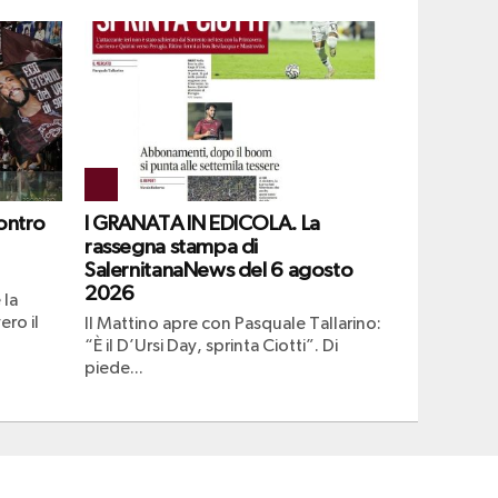
ontro
I GRANATA IN EDICOLA. La
rassegna stampa di
SalernitanaNews del 6 agosto
2026
 la
ero il
Il Mattino apre con Pasquale Tallarino:
“È il D’Ursi Day, sprinta Ciotti”. Di
piede...