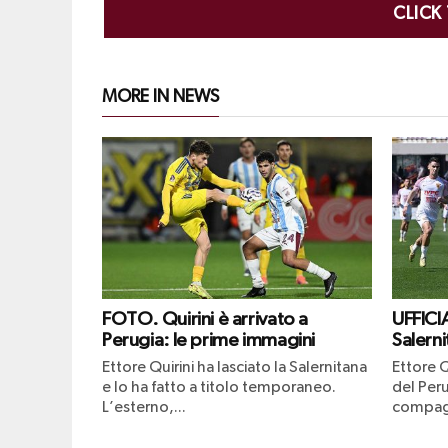
CLICK
MORE IN NEWS
FOTO. Quirini è arrivato a
UFFICIA
Perugia: le prime immagini
Salerni
Ettore Quirini ha lasciato la Salernitana
Ettore Q
e lo ha fatto a titolo temporaneo.
del Peru
L’esterno,...
compagn