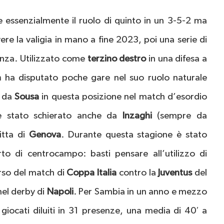
e essenzialmente il ruolo di quinto in un 3-5-2 ma
re la valigia in mano a fine 2023, poi una serie di
tenza. Utilizzato come
terzino destro
in una difesa a
a
ha disputato poche gare nel suo ruolo naturale
o da
Sousa
in questa posizione nel match d’esordio
è stato schierato anche da
Inzaghi
(sempre da
fitta di
Genova
. Durante questa stagione è stato
to di centrocampo: basti pensare all’utilizzo di
rso del match di
Coppa Italia
contro la
Juventus
del
nel derby di
Napoli
. Per Sambia in un anno e mezzo
giocati diluiti in 31 presenze, una media di 40′ a