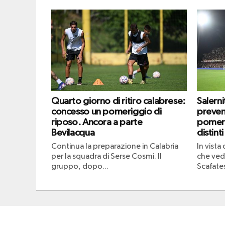
Quarto giorno di ritiro calabrese:
Salern
concesso un pomeriggio di
prevend
riposo. Ancora a parte
pomeri
Bevilacqua
distinti
Continua la preparazione in Calabria
In vista
per la squadra di Serse Cosmi. Il
che vedr
gruppo, dopo...
Scafates