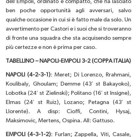
dell’Empoli, ordinato e compatto, che ha lasciato
ben poche opportunità agli avversari, salvo
qualche occasione in cui si è fatto male da solo. Un
avvertimento per Castori e i suoi che si troveranno
di fronte una squadra che sta acquisendo sempre
più certezze e non è prima per caso.
TABELLINO – NAPOLI-EMPOLI 3-2 (COPPA ITALIA)
NAPOLI (4-2-3-1)
: Meret; Di Lorenzo, Rrahmani,
Koulibaly, Ghoulam; Demme (43′ st Bakayoko),
Lobotka (24′ st Zielinski); Politano (16′ st Insigne),
Elmas (24′ st Ruiz), Lozano; Petagna (43′ st
Llorente). A disp: Cioffi, Contini, Hysaj,
Maksimovic, Mertens, Ospina. All: Gattuso.
EMPOLI (4-3-1-2)
: Furlan; Zappella, Viti, Casale,