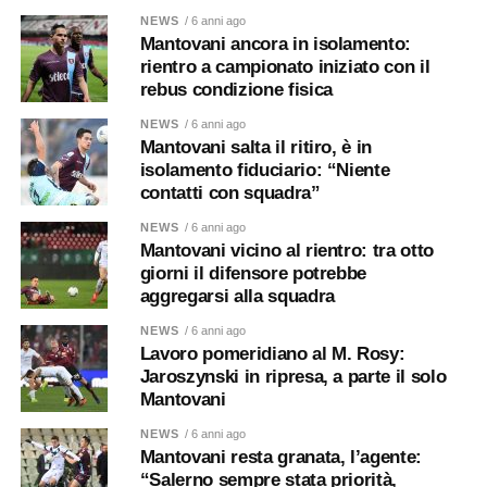
NEWS
/ 6 anni ago
Mantovani ancora in isolamento:
rientro a campionato iniziato con il
rebus condizione fisica
NEWS
/ 6 anni ago
Mantovani salta il ritiro, è in
isolamento fiduciario: “Niente
contatti con squadra”
NEWS
/ 6 anni ago
Mantovani vicino al rientro: tra otto
giorni il difensore potrebbe
aggregarsi alla squadra
NEWS
/ 6 anni ago
Lavoro pomeridiano al M. Rosy:
Jaroszynski in ripresa, a parte il solo
Mantovani
NEWS
/ 6 anni ago
Mantovani resta granata, l’agente:
“Salerno sempre stata priorità,