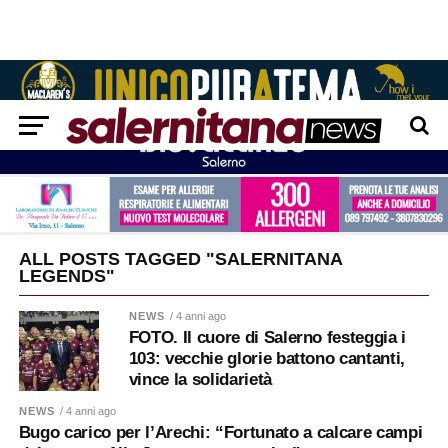
ALL POSTS TAGGED "SALERNITANA
LEGENDS"
NEWS
/ 4 anni ago
FOTO. Il cuore di Salerno festeggia i
103: vecchie glorie battono cantanti,
vince la solidarietà
NEWS
/ 4 anni ago
Bugo carico per l’Arechi: “Fortunato a calcare campi