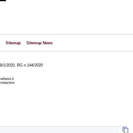
Sitemap
Sitemap News
l 29/1/2020, RG n.144/2020
anaNews.it
a redazione
CALCIOMERCATO
er il
UFFICIALE. Carriero è un nuovo