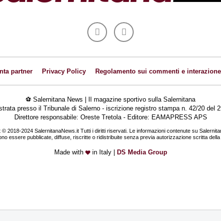
nta partner
Privacy Policy
Regolamento sui commenti e interazione
⚽ Salernitana News | Il magazine sportivo sulla Salernitana
istrata presso il Tribunale di Salerno - iscrizione registro stampa n. 42/20 de
Direttore responsabile: Oreste Tretola - Editore: EAMAPRESS APS
 © 2018-2024 SalernitanaNews.it Tutti i diritti riservati. Le informazioni contenute su Salernit
o essere pubblicate, diffuse, riscritte o ridistribuite senza previa autorizzazione scritta dell
Made with
in Italy |
DS Media Group
CALCIOMERCATO
CALCIOMERCATO
Capuano in pole per la difesa.
Quirini e Carriero, fatta p