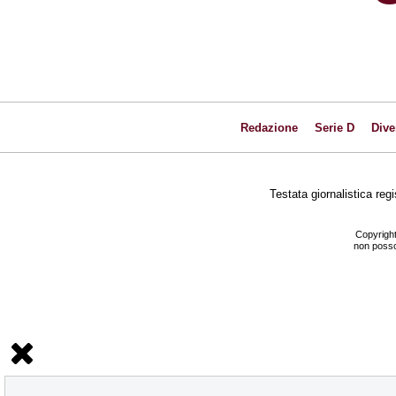
Redazione
Serie D
Dive
Testata giornalistica reg
Copyright
non posson
NEWS
La prima gara stagionale contro la