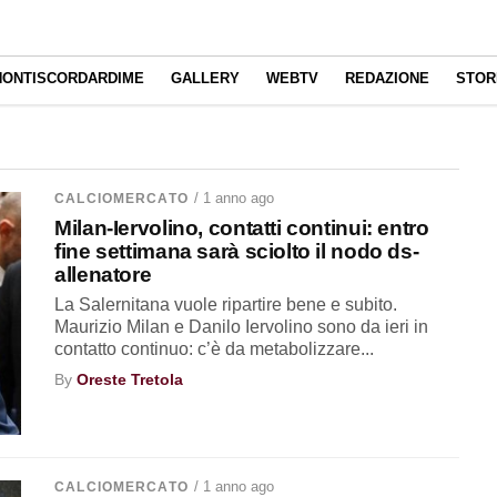
NONTISCORDARDIME
GALLERY
WEBTV
REDAZIONE
STOR
/ 1 anno ago
CALCIOMERCATO
Milan-Iervolino, contatti continui: entro
fine settimana sarà sciolto il nodo ds-
allenatore
La Salernitana vuole ripartire bene e subito.
Maurizio Milan e Danilo Iervolino sono da ieri in
contatto continuo: c’è da metabolizzare...
By
Oreste Tretola
/ 1 anno ago
CALCIOMERCATO