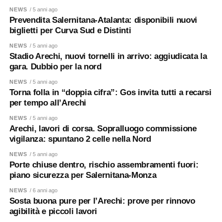
NEWS
/ 5 anni ago
Prevendita Salernitana-Atalanta: disponibili nuovi
biglietti per Curva Sud e Distinti
NEWS
/ 5 anni ago
Stadio Arechi, nuovi tornelli in arrivo: aggiudicata la
gara. Dubbio per la nord
NEWS
/ 5 anni ago
Torna folla in “doppia cifra”: Gos invita tutti a recarsi
per tempo all’Arechi
NEWS
/ 5 anni ago
Arechi, lavori di corsa. Sopralluogo commissione
vigilanza: spuntano 2 celle nella Nord
NEWS
/ 5 anni ago
Porte chiuse dentro, rischio assembramenti fuori:
piano sicurezza per Salernitana-Monza
NEWS
/ 6 anni ago
Sosta buona pure per l’Arechi: prove per rinnovo
agibilità e piccoli lavori