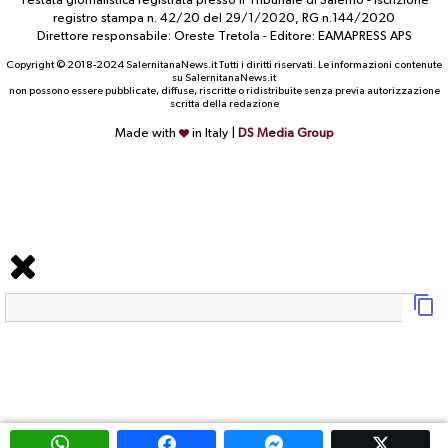
Testata giornalistica registrata presso il Tribunale di Salerno - iscrizione
registro stampa n. 42/20 del 29/1/2020, RG n.144/2020
Direttore responsabile: Oreste Tretola - Editore: EAMAPRESS APS
Copyright © 2018-2024 SalernitanaNews.it Tutti i diritti riservati. Le informazioni contenute
su SalernitanaNews.it
non possono essere pubblicate, diffuse, riscritte o ridistribuite senza previa autorizzazione
scritta della redazione
Made with
in Italy |
DS Media Group