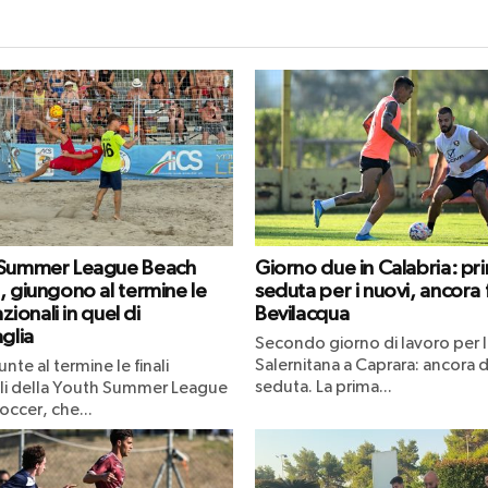
 Summer League Beach
Giorno due in Calabria: pr
, giungono al termine le
seduta per i nuovi, ancora
azionali in quel di
Bevilacqua
glia
Secondo giorno di lavoro per l
Salernitana a Caprara: ancora 
nte al termine le finali
seduta. La prima...
li della Youth Summer League
occer, che...