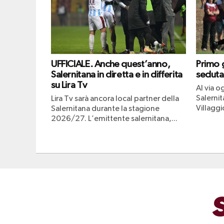
UFFICIALE. Anche quest’anno,
Primo g
Salernitana in diretta e in differita
seduta
su Lira Tv
Al via og
Salerni
Lira Tv sarà ancora local partner della
Villaggio
Salernitana durante la stagione
2026/27. L’emittente salernitana,...