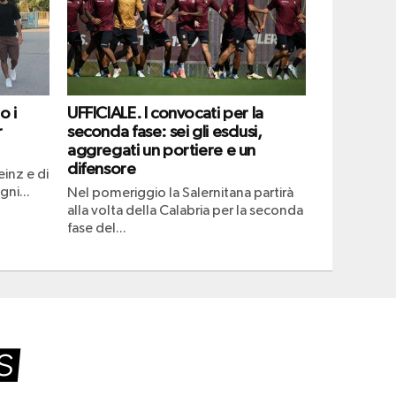
o i
UFFICIALE. I convocati per la
r
seconda fase: sei gli esclusi,
aggregati un portiere e un
difensore
einz e di
ni...
Nel pomeriggio la Salernitana partirà
alla volta della Calabria per la seconda
fase del...