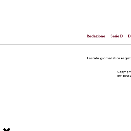
Redazione
Serie D
D
Testata giornalistica regi
Copyright
non posson