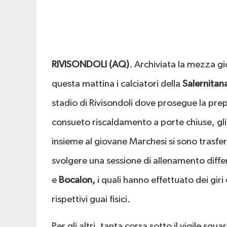
RIVISONDOLI (AQ)
. Archiviata la mezza g
questa mattina i calciatori della
Salernitan
stadio di Rivisondoli dove prosegue la prep
consueto riscaldamento a porte chiuse, gli 
insieme al giovane Marchesi si sono trasferi
svolgere una sessione di allenamento differ
e
Bocalon,
i quali hanno effettuato dei gir
rispettivi guai fisici.
Per gli altri, tanta corsa sotto il vigile sg