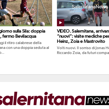
iorno sulla Sila: doppia
VIDEO. Salernitana, arrivan
, fermo Bevilacqua
“nuovi”: visite mediche pe
Heinz, Zoia e Mastrovito
gi il ritiro calabrese della
tana con una doppia seduta al
Volti nuovi. Il sorriso di Jonas H
...
Riccardo Zoia, da futuri compag