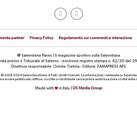
iventa partner
Privacy Policy
Regolamento sui commenti e interazione
⚽ Salernitana News | Il magazine sportivo sulla Salernitana
strata presso il Tribunale di Salerno - iscrizione registro stampa n. 42/20 d
Direttore responsabile: Oreste Tretola - Editore: EAMAPRESS APS
 © 2018-2024 SalernitanaNews.it Tutti i diritti riservati. Le informazioni contenute su Salernit
o essere pubblicate, diffuse, riscritte o ridistribuite senza previa autorizzazione scritta dell
Made with
in Italy |
DS Media Group