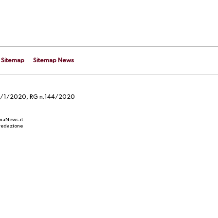
Sitemap
Sitemap News
el 29/1/2020, RG n.144/2020
anaNews.it
a redazione