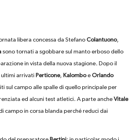
iornata libera concessa da Stefano
Colantuono
,
a
sono tornati a sgobbare sul manto erboso dello
arazione in vista della nuova stagione. Dopo il
ultimi arrivati
Perticone
,
Kalombo
e
Orlando
ti sul campo alle spalle di quello principale per
enziata ed alcuni test atletici. A parte anche
Vitale
i di campo in corsa blanda perché reduci dai
uardo del preparatore
Bertini
: in particolar modo i