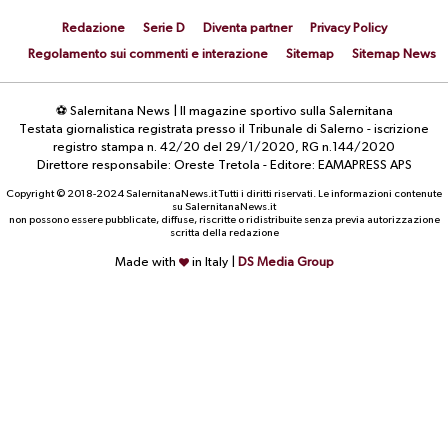
Redazione
Serie D
Diventa partner
Privacy Policy
Regolamento sui commenti e interazione
Sitemap
Sitemap News
⚽ Salernitana News | Il magazine sportivo sulla Salernitana
Testata giornalistica registrata presso il Tribunale di Salerno - iscrizione
registro stampa n. 42/20 del 29/1/2020, RG n.144/2020
Direttore responsabile: Oreste Tretola - Editore: EAMAPRESS APS
Copyright © 2018-2024 SalernitanaNews.it Tutti i diritti riservati. Le informazioni contenute
su SalernitanaNews.it
non possono essere pubblicate, diffuse, riscritte o ridistribuite senza previa autorizzazione
scritta della redazione
Made with
in Italy |
DS Media Group