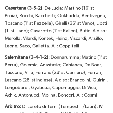
Casertana (3-5-2)
: De Lucia; Martino (16′ st
Proia), Rocchi, Bacchetti; Oukhadda, Bentivegna,
Toscano (1′ st Pezzella), Girelli (36′ st Vano), Liotti
(1′ st Llano); Casarotto (1′ st Kallon), Butic. A disp:
Merolla, Vilardi, Kontek, Heinz, Viscardi, Arzillo,
Leone, Saco, Galletta. All: Coppitelli
Salernitana (3-4-1-2)
: Donnarumma; Matino (1′ st
Berra), Golemic, Anastasio; Cabianca, De Boer,
Tascone, Villa; Ferraris (28′ st Carriero); Ferrari,
Lescano (28′ st Inglese). A disp: Brancolini, Quirini,
Longobardi, Gyabuaa, Capomaggio, Di Vico,
Achik, Antonucci, Molina, Boncori. All: Cosmi
Arbitro:
Di Loreto di Terni (Tempestilli/Lauri). IV