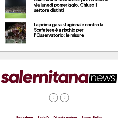
Salernitana-Scafatese: prevendita al
via lunedì pomeriggio. Chiuso il
settore distinti
La prima gara stagionale contro la
Scafatese è a rischio per
l’Osservatorio: le misure
Redazione
Serie D
Diventa partner
Privacy Policy