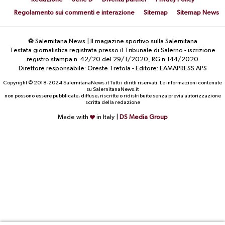
Regolamento sui commenti e interazione
Sitemap
Sitemap News
⚽ Salernitana News | Il magazine sportivo sulla Salernitana
Testata giornalistica registrata presso il Tribunale di Salerno - iscrizione
registro stampa n. 42/20 del 29/1/2020, RG n.144/2020
Direttore responsabile: Oreste Tretola - Editore: EAMAPRESS APS
Copyright © 2018-2024 SalernitanaNews.it Tutti i diritti riservati. Le informazioni contenute
su SalernitanaNews.it
non possono essere pubblicate, diffuse, riscritte o ridistribuite senza previa autorizzazione
scritta della redazione
Made with
in Italy |
DS Media Group