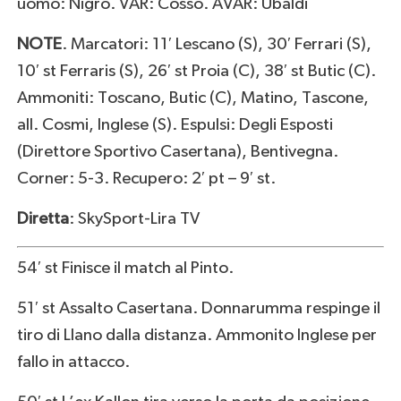
uomo: Nigro. VAR: Cosso. AVAR: Ubaldi
NOTE
. Marcatori: 11′ Lescano (S), 30′ Ferrari (S),
10′ st Ferraris (S), 26′ st Proia (C), 38′ st Butic (C).
Ammoniti: Toscano, Butic (C), Matino, Tascone,
all. Cosmi, Inglese (S). Espulsi: Degli Esposti
(Direttore Sportivo Casertana), Bentivegna.
Corner: 5-3. Recupero: 2′ pt – 9′ st.
Diretta
: SkySport-Lira TV
54′ st Finisce il match al Pinto.
51′ st Assalto Casertana. Donnarumma respinge il
tiro di Llano dalla distanza. Ammonito Inglese per
fallo in attacco.