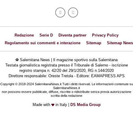
Redazione
Serie D
Diventa partner
Privacy Policy
Regolamento sui commenti e interazione
Sitemap
Sitemap News
⚽ Salernitana News | Il magazine sportivo sulla Salernitana
Testata giornalistica registrata presso il Tribunale di Salerno - iscrizione
registro stampa n. 42/20 del 29/1/2020, RG n.144/2020
Direttore responsabile: Oreste Tretola - Editore: EAMAPRESS APS
Copyright © 2018-2024 SalernitanaNews.it Tutti i diritti riservati. Le informazioni contenute su
SalernitanaNews.it
non possono essere pubblicate, diffuse, riscritte o ridistribuite senza previa autorizzazione
scritta della redazione
Made with
in Italy |
DS Media Group