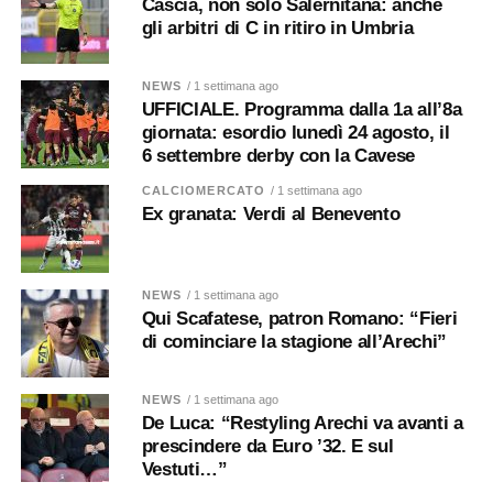
Cascia, non solo Salernitana: anche
gli arbitri di C in ritiro in Umbria
NEWS
/ 1 settimana ago
UFFICIALE. Programma dalla 1a all’8a
giornata: esordio lunedì 24 agosto, il
6 settembre derby con la Cavese
CALCIOMERCATO
/ 1 settimana ago
Ex granata: Verdi al Benevento
NEWS
/ 1 settimana ago
Qui Scafatese, patron Romano: “Fieri
di cominciare la stagione all’Arechi”
NEWS
/ 1 settimana ago
De Luca: “Restyling Arechi va avanti a
prescindere da Euro ’32. E sul
Vestuti…”