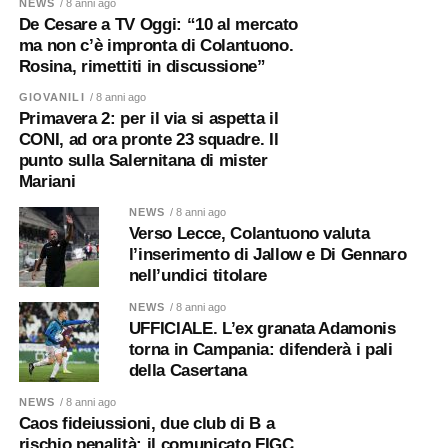
NEWS
/ 8 anni ago
De Cesare a TV Oggi: “10 al mercato
ma non c’è impronta di Colantuono.
Rosina, rimettiti in discussione”
GIOVANILI
/ 8 anni ago
Primavera 2: per il via si aspetta il
CONI, ad ora pronte 23 squadre. Il
punto sulla Salernitana di mister
Mariani
NEWS
/ 8 anni ago
Verso Lecce, Colantuono valuta
l’inserimento di Jallow e Di Gennaro
nell’undici titolare
NEWS
/ 8 anni ago
UFFICIALE. L’ex granata Adamonis
torna in Campania: difenderà i pali
della Casertana
NEWS
/ 8 anni ago
Caos fideiussioni, due club di B a
rischio penalità: il comunicato FIGC