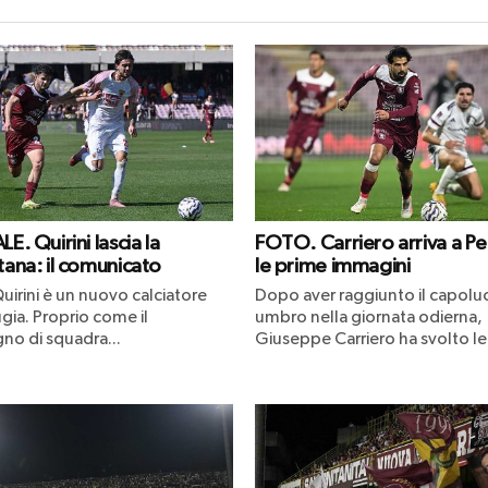
LE. Quirini lascia la
FOTO. Carriero arriva a Pe
tana: il comunicato
le prime immagini
uirini è un nuovo calciatore
Dopo aver raggiunto il capol
gia. Proprio come il
umbro nella giornata odierna,
o di squadra...
Giuseppe Carriero ha svolto le.