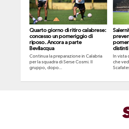
Quarto giorno di ritiro calabrese:
Salern
concesso un pomeriggio di
prevend
riposo. Ancora a parte
pomeri
Bevilacqua
distinti
Continua la preparazione in Calabria
In vista
per la squadra di Serse Cosmi. Il
che vedr
gruppo, dopo...
Scafates