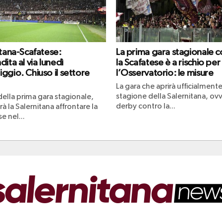
itana-Scafatese:
La prima gara stagionale c
ita al via lunedì
la Scafatese è a rischio per
ggio. Chiuso il settore
l’Osservatorio: le misure
La gara che aprirà ufficialmente
stagione della Salernitana, ovv
 della prima gara stagionale,
derby contro la...
à la Salernitana affrontare la
e nel...