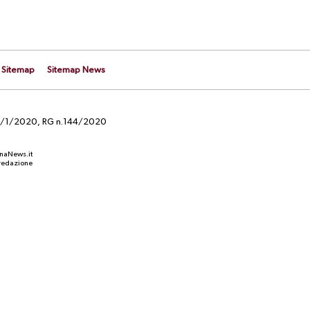
Sitemap
Sitemap News
el 29/1/2020, RG n.144/2020
anaNews.it
a redazione