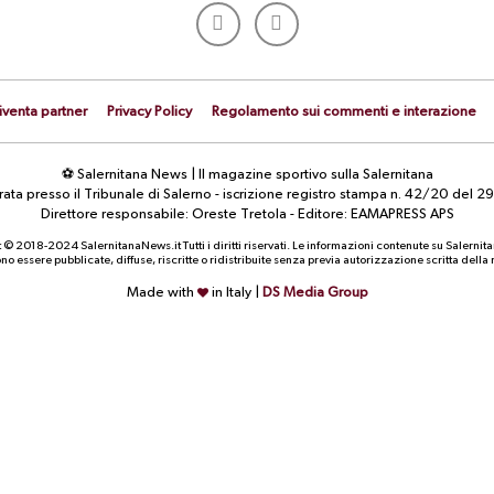
iventa partner
Privacy Policy
Regolamento sui commenti e interazione
⚽ Salernitana News | Il magazine sportivo sulla Salernitana
strata presso il Tribunale di Salerno - iscrizione registro stampa n. 42/20 d
Direttore responsabile: Oreste Tretola - Editore: EAMAPRESS APS
 © 2018-2024 SalernitanaNews.it Tutti i diritti riservati. Le informazioni contenute su Salernit
o essere pubblicate, diffuse, riscritte o ridistribuite senza previa autorizzazione scritta dell
Made with
in Italy |
DS Media Group