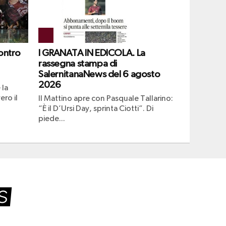
ontro
I GRANATA IN EDICOLA. La
rassegna stampa di
SalernitanaNews del 6 agosto
2026
 la
ero il
Il Mattino apre con Pasquale Tallarino:
“È il D’Ursi Day, sprinta Ciotti”. Di
piede...