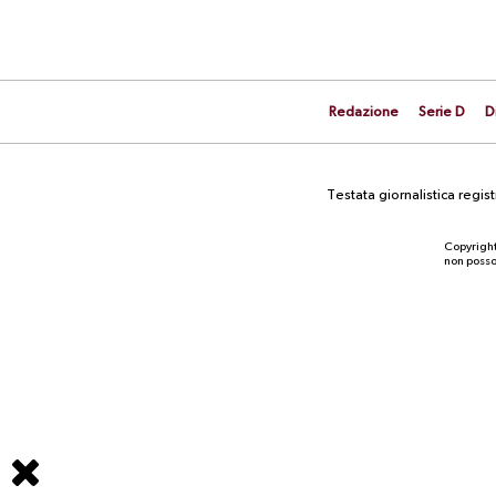
Redazione
Serie D
D
Testata giornalistica regi
Copyright
non posson