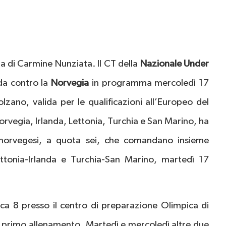
a di Carmine Nunziata. Il CT della
Nazionale Under
ida contro la
Norvegia
in programma mercoledì 17
lzano, valida per le qualificazioni all’Europeo del
Norvegia, Irlanda, Lettonia, Turchia e San Marino, ha
 norvegesi, a quota sei, che comandano insieme
ettonia-Irlanda e Turchia-San Marino, martedì 17
nica 8 presso il centro di preparazione Olimpica di
il primo allenamento. Martedì e mercoledì altre due