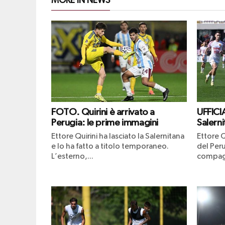
MORE IN NEWS
FOTO. Quirini è arrivato a
UFFICIA
Perugia: le prime immagini
Salerni
Ettore Quirini ha lasciato la Salernitana
Ettore Q
e lo ha fatto a titolo temporaneo.
del Peru
L’esterno,...
compagn