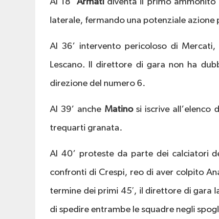
Al 18’
Armati
diventa il primo ammonito d
laterale, fermando una potenziale azione 
Al 36’ intervento pericoloso di Mercati,
Lescano. Il direttore di gara non ha dubb
direzione del numero 6.
Al 39’ anche
Matino
si iscrive all’elenco
trequarti granata.
Al 40’ proteste da parte dei calciatori 
confronti di Crespi, reo di aver colpito An
termine dei primi 45′, il direttore di gara 
di spedire entrambe le squadre negli spogl