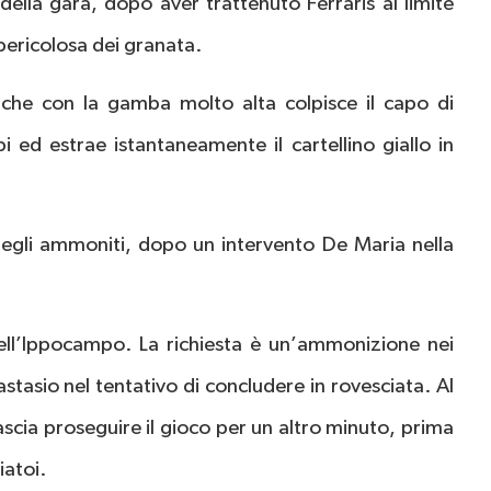
ella gara, dopo aver trattenuto Ferraris al limite
pericolosa dei granata.
 che con la gamba molto alta colpisce il capo di
i ed estrae istantaneamente il cartellino giallo in
 degli ammoniti, dopo un intervento De Maria nella
dell’Ippocampo. La richiesta è un’ammonizione nei
astasio nel tentativo di concludere in rovesciata. Al
lascia proseguire il gioco per un altro minuto, prima
iatoi.