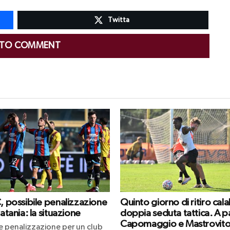
Twitta
 TO COMMENT
C, possibile penalizzazione
Quinto giorno di ritiro cal
Catania: la situazione
doppia seduta tattica. A p
Capomaggio e Mastrovit
le penalizzazione per un club