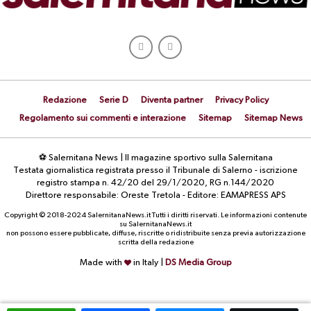
Redazione
Serie D
Diventa partner
Privacy Policy
Regolamento sui commenti e interazione
Sitemap
Sitemap News
⚽ Salernitana News | Il magazine sportivo sulla Salernitana
Testata giornalistica registrata presso il Tribunale di Salerno - iscrizione
registro stampa n. 42/20 del 29/1/2020, RG n.144/2020
Direttore responsabile: Oreste Tretola - Editore: EAMAPRESS APS
Copyright © 2018-2024 SalernitanaNews.it Tutti i diritti riservati. Le informazioni contenute
su SalernitanaNews.it
non possono essere pubblicate, diffuse, riscritte o ridistribuite senza previa autorizzazione
scritta della redazione
Made with
in Italy |
DS Media Group