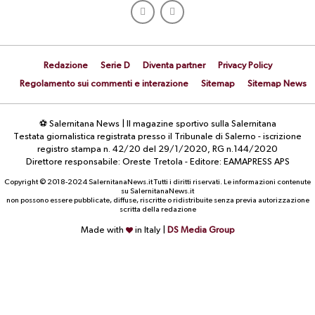
Redazione
Serie D
Diventa partner
Privacy Policy
Regolamento sui commenti e interazione
Sitemap
Sitemap News
⚽ Salernitana News | Il magazine sportivo sulla Salernitana
Testata giornalistica registrata presso il Tribunale di Salerno - iscrizione
registro stampa n. 42/20 del 29/1/2020, RG n.144/2020
Direttore responsabile: Oreste Tretola - Editore: EAMAPRESS APS
Copyright © 2018-2024 SalernitanaNews.it Tutti i diritti riservati. Le informazioni contenute
su SalernitanaNews.it
non possono essere pubblicate, diffuse, riscritte o ridistribuite senza previa autorizzazione
scritta della redazione
Made with
in Italy |
DS Media Group