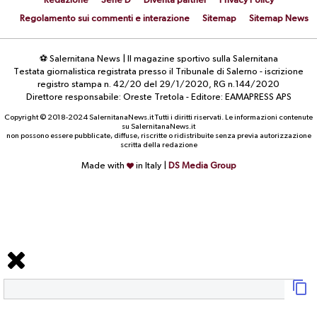
Redazione
Serie D
Diventa partner
Privacy Policy
Regolamento sui commenti e interazione
Sitemap
Sitemap News
⚽ Salernitana News | Il magazine sportivo sulla Salernitana
Testata giornalistica registrata presso il Tribunale di Salerno - iscrizione
registro stampa n. 42/20 del 29/1/2020, RG n.144/2020
Direttore responsabile: Oreste Tretola - Editore: EAMAPRESS APS
Copyright © 2018-2024 SalernitanaNews.it Tutti i diritti riservati. Le informazioni contenute
su SalernitanaNews.it
non possono essere pubblicate, diffuse, riscritte o ridistribuite senza previa autorizzazione
scritta della redazione
Made with
in Italy |
DS Media Group